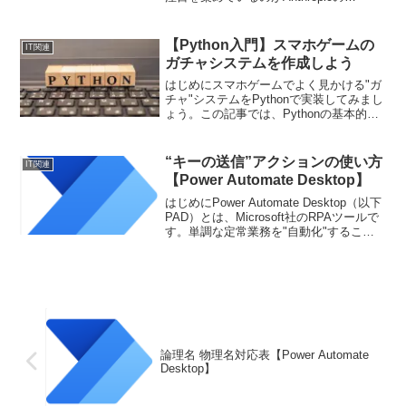
「Claude」です。Claude誕生の背景に
は、既存のAIアシスタントに対する不満
がありました。GPT...
【Python入門】スマホゲームの
IT関連
ガチャシステムを作成しよう
はじめにスマホゲームでよく見かける"ガ
チャ"システムをPythonで実装してみまし
ょう。この記事では、Pythonの基本的な
知識を活かして、ランダムでキャラクタ
ーを排出するプログラムを作成します。
この記事でわかることPythonを使っ
“キーの送信”アクションの使い方
IT関連
て"ガ...
【Power Automate Desktop】
はじめにPower Automate Desktop（以下
PAD）とは、Microsoft社のRPAツールで
す。単調な定常業務を"自動化"すること
で、業務効率の向上や人件費、工数の削
減することができます。また、ノーコー
ドでフローを構築できる...
論理名 物理名対応表【Power Automate
Desktop】