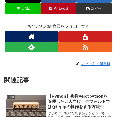
LINE
Pinterest
コピー
ちびごんの飼育員をフォローする
ちびごんの飼育員
関連記事
【Python】複数Verのpythonを
IT関連
管理したい人向け デフォルトで
はないpipの操作をする方法※忘
備録
はじめにご覧いただきありがとうござい