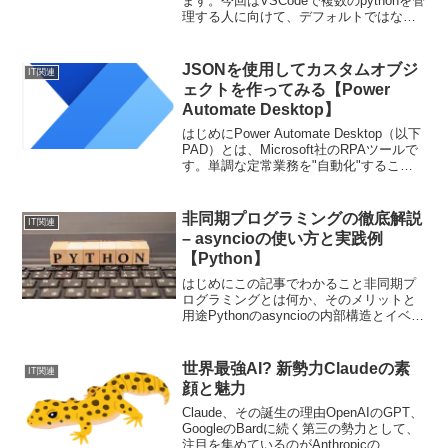
ます。今回はVSCodeで複数のpythonを管
理する人に向けて、デフォルトではない
方（「pip install 〇〇」で入らないほう）
のpipを操作する方法をご紹介しようと思
います。※イメージバージョン...
JSONを使用してカスタムオブジ
IT関連
ェクトを作ってみる【Power
Automate Desktop】
はじめにPower Automate Desktop（以下
PAD）とは、Microsoft社のRPAツールで
す。単調な定常業務を"自動化"すること
で、業務効率の向上や人件費、工数の削
減することができます。また、ノーコー
ドでフローを構築できる...
非同期プログラミングの徹底解説
IT関連
– asyncioの使い方と実践例
【Python】
はじめにこの記事でわかること非同期プ
ログラミングとは何か、そのメリットと
用途Pythonのasyncioの内部構造とイベン
トループの仕組みasync / await の基本的
な使い方と注意点asyncioを使った並行処
理の実践例同期処理との...
世界最強AI? 新勢力Claudeの素
IT関連
顔と魅力
Claude、その誕生の理由OpenAIのGPT、
GoogleのBardに続く第三の勢力として、
注目を集めているのがAnthropicの